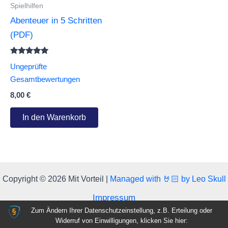
Spielhilfen
Abenteuer in 5 Schritten
(PDF)
Bewertet
Ungeprüfte
mit
4.83
Gesamtbewertungen
von 5
8,00
€
In den Warenkorb
Copyright © 2026 Mit Vorteil |
Managed with 🤘🏻 by Leo Skull
Impressum
Zum Ändern Ihrer Datenschutzeinstellung, z.B. Erteilung oder
Datenschutzvereinbarungen
Widerruf von Einwilligungen, klicken Sie hier:
Über uns