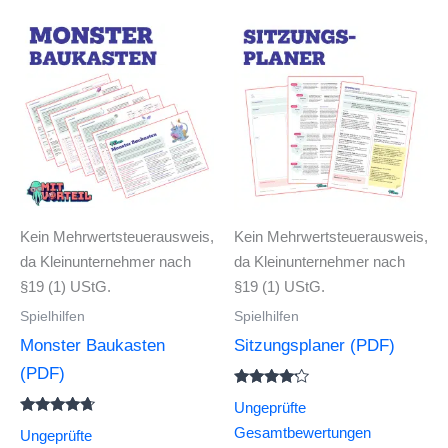
Kein Mehrwertsteuerausweis,
Kein Mehrwertsteuerausweis,
da Kleinunternehmer nach
da Kleinunternehmer nach
§19 (1) UStG.
§19 (1) UStG.
Spielhilfen
Spielhilfen
Monster Baukasten
Sitzungsplaner (PDF)
(PDF)
Bewertet
Ungeprüfte
mit
Bewertet
4.00
Gesamtbewertungen
Ungeprüfte
mit
von 5