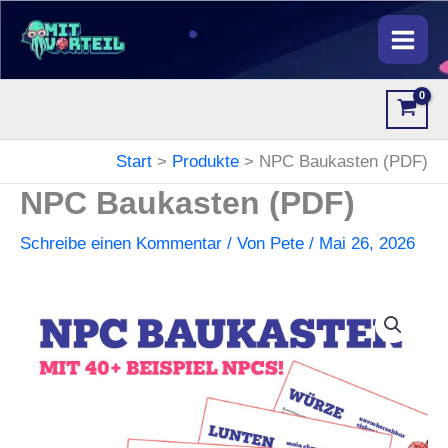
Zum
Inhalt
springen
Start
Produkte
NPC Baukasten (PDF)
NPC Baukasten (PDF)
Schreibe einen Kommentar
/ Von
Pete
/
Mai 26, 2026
NPC
Baukasten
(PDF)
Menge