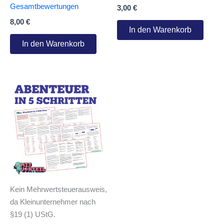
4.50
Gesamtbewertungen
3,00
€
von 5
8,00
€
In den Warenkorb
In den Warenkorb
Kein Mehrwertsteuerausweis,
da Kleinunternehmer nach
§19 (1) UStG.